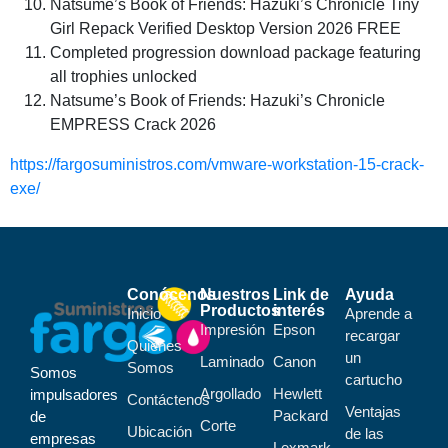
Natsume’s Book of Friends: Hazuki’s Chronicle Tiny
Girl Repack Verified Desktop Version 2026 FREE
Completed progression download package featuring
all trophies unlocked
Natsume’s Book of Friends: Hazuki’s Chronicle
EMPRESS Crack 2026
https://fargosuministros.com/vmware-workstation-15-crack-
exe/
Conócenos
Nuestros
Link de
Ayuda
Productos
interés
Inicio
Aprende a
Impresión
Epson
recargar
Quiénes
un
Laminado
Canon
Somos
Somos
cartucho
Argollado
Hewlett
impulsadores
Contáctenos
Ventajas
Packard
de
Corte
Ubicación
de las
empresas
Lexmark