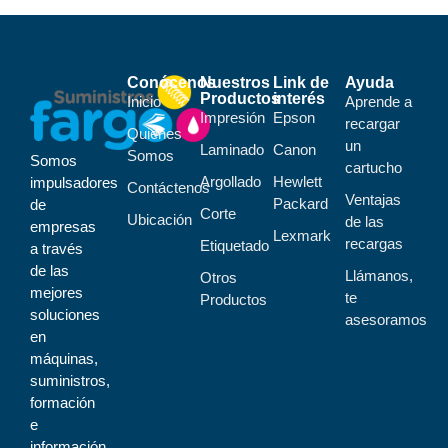
Conócenos
Nuestros
Link de
Ayuda
Productos
interés
Inicio
Aprende a
Impresión
Epson
recargar
Quiénes
un
Laminado
Canon
Somos
Somos
cartucho
Argollado
Hewlett
impulsadores
Contáctenos
Ventajas
Packard
de
Corte
Ubicación
de las
empresas
Lexmark
recargas
Etiquetado
a través
de las
Llámanos,
Otros
mejores
te
Productos
soluciones
asesoramos
en
máquinas,
suministros,
formación
e
información