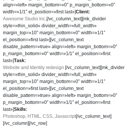
align=»left» margin_bottom=»0″ p_margin_bottom=»0″
width=»1/1″ el_position=»first last»]
Client:
Awesome Studio Inc.
[/vc_column_text][mk_divider
style=»thin_solid» divider_width=»full_width»
margin_top=»10″ margin_bottom=»0″ width=»1/1″
el_position=»first last»][vc_column_text
disable_pattern=»true» align=»left» margin_bottom=»0″
p_margin_bottom=»0″ width=»1/1″ el_position=»first
last»]
Task:
Website and Identity redesign
[/vc_column_text][mk_divider
style=»thin_solid» divider_width=»full_width»
margin_top=»10″ margin_bottom=»0″ width=»1/1″
el_position=»first last»][vc_column_text
disable_pattern=»true» align=»left» margin_bottom=»0″
p_margin_bottom=»0″ width=»1/1″ el_position=»first
last»]
Skills:
Photoshop, HTML, CSS, Javascript
[/vc_column_text]
[/vc_column][/vc_row]