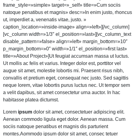
frame_style=»simple» target=»_self» title=»Cum sociis
natoque penatibus et magnis» desc=»In enim justo, rhoncus
ut, imperdiet a, venenatis vitae, justo. »
caption_location=»inside-image» align=»left»][/vc_column]
[vc_column width=»1/3″ el_position=»last»][vc_column_text
disable_pattern=»false» align=»left» margin_bottom=»10″
p_margin_bottom=»0″ width=»1/1″ el_position=»first last»
title=»About Project»]Ut feugiat accumsan massa ut luctus.
Ut mollis ac felis et varius. Integer dolor est, porttitor vel
augue sit amet, molestie lobortis mi. Praesent risus nibh,
convallis et pretium eget, consequat nec justo. Sed sagittis
neque lorem, vitae lobortis purus luctus nec. Ut tempor sem
a velit dapibus, sit amet consectetur urna auctor. In hac
habitasse platea dictumst.
Lorem
ipsum
dolor sit amet, consectetuer adipiscing elit.
Aenean commodo ligula eget dolor. Aenean massa. Cum
sociis natoque penatibus et magnis dis parturient
montes.Aommodo ipsum dolor sit amet, consec tetuer