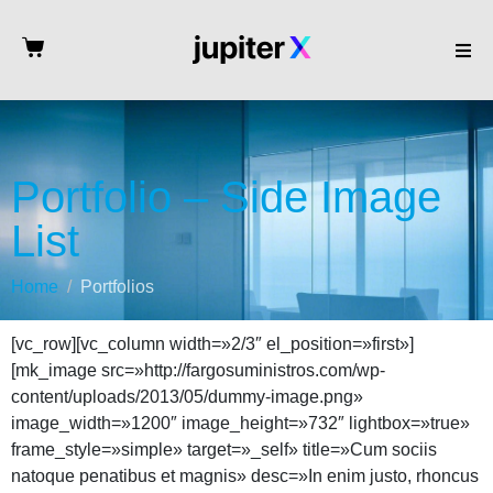
Portfolio – Side Image
List
Home
Portfolios
[vc_row][vc_column width=»2/3″ el_position=»first»]
[mk_image src=»http://fargosuministros.com/wp-
content/uploads/2013/05/dummy-image.png»
image_width=»1200″ image_height=»732″ lightbox=»true»
frame_style=»simple» target=»_self» title=»Cum sociis
natoque penatibus et magnis» desc=»In enim justo, rhoncus