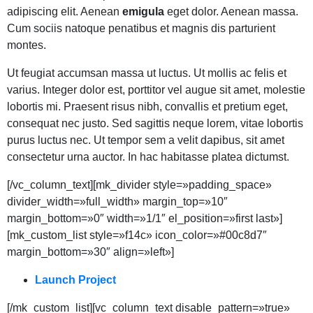
adipiscing elit. Aenean
emigula
eget dolor. Aenean massa.
Cum sociis natoque penatibus et magnis dis parturient
montes.
Ut feugiat accumsan massa ut luctus. Ut mollis ac felis et
varius. Integer dolor est, porttitor vel augue sit amet, molestie
lobortis mi. Praesent risus nibh, convallis et pretium eget,
consequat nec justo. Sed sagittis neque lorem, vitae lobortis
purus luctus nec. Ut tempor sem a velit dapibus, sit amet
consectetur urna auctor. In hac habitasse platea dictumst.
[/vc_column_text][mk_divider style=»padding_space»
divider_width=»full_width» margin_top=»10″
margin_bottom=»0″ width=»1/1″ el_position=»first last»]
[mk_custom_list style=»f14c» icon_color=»#00c8d7″
margin_bottom=»30″ align=»left»]
Launch Project
[/mk_custom_list][vc_column_text disable_pattern=»true»