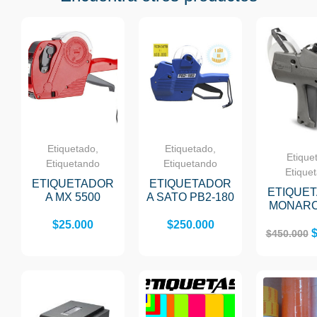
Etiquetado,
Etiquetado,
Etique
Etiquetando
Etiquetando
Etique
ETIQUETADOR
ETIQUETADOR
ETIQUE
A MX 5500
A SATO PB2-180
MONARC
$
25.000
$
250.000
$
450.000