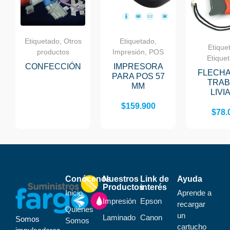
Etiquetado, Otros
Etiquetado,
Etique
productos
Impresión, POS
Etique
CONFECCIÓN
IMPRESORA
FLECH
PARA POS 57
TRAB
MM
LIVI
$
159.900
$
78.
Conócenos
Nuestros
Link de
Ayuda
Productos
interés
Inicio
Aprende a
Impresión
Epson
recargar
Quiénes
un
Laminado
Canon
Somos
Somos
cartucho