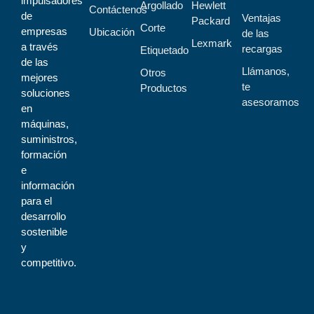
impulsadores
Argollado
Hewlett
Contáctenos
de
Ventajas
Packard
Corte
empresas
Ubicación
de las
Lexmark
a través
recargas
Etiquetado
de las
Llámanos,
Otros
mejores
te
Productos
soluciones
asesoramos
en
máquinas,
suministros,
formación
e
información
para el
desarrollo
sostenible
y
competitivo.