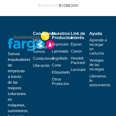
$
1.360.000
$
1.088.000
Conócenos
Nuestros
Link de
Ayuda
Productos
interés
Inicio
Aprende a
Impresión
Epson
recargar
Quiénes
un
Laminado
Canon
Somos
cartucho
Somos
Argollado
Hewlett
Contáctenos
impulsadores
Ventajas
Packard
de las
de
Corte
Ubicación
recargas
Lexmark
empresas
Etiquetado
Llámanos,
a través
Otros
te
de las
Productos
asesoramos
mejores
soluciones
en
máquinas,
suministros,