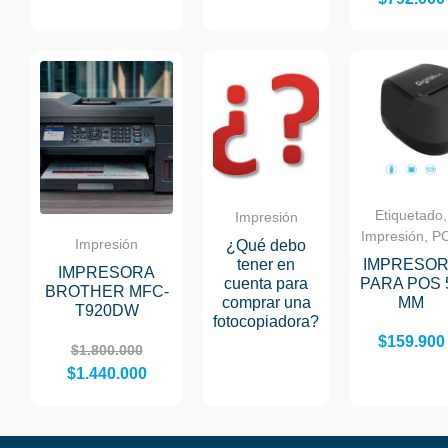
Etiquetado,
Impresión
Impresión, P
Impresión
¿Qué debo
tener en
IMPRESO
IMPRESORA
cuenta para
PARA POS 
BROTHER MFC-
comprar una
MM
T920DW
fotocopiadora?
$
159.900
$
1.800.000
$
1.440.000