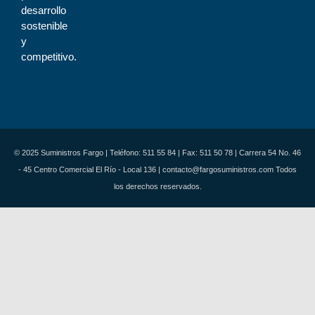
desarrollo
sostenible
y
competitivo.
© 2025 Suministros Fargo | Teléfono: 511 55 84 | Fax: 511 50 78 | Carrera 54 No. 46
- 45 Centro Comercial El Río - Local 136 | contacto@fargosuministros.com Todos
los derechos reservados.