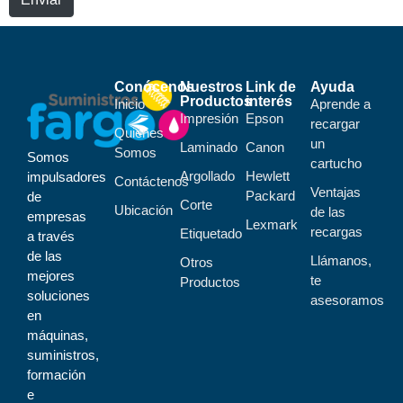
Conócenos
Nuestros
Link de
Ayuda
Productos
interés
Inicio
Aprende a
Impresión
Epson
recargar
Quiénes
un
Laminado
Canon
Somos
Somos
cartucho
Argollado
Hewlett
impulsadores
Contáctenos
Ventajas
Packard
de
Corte
Ubicación
de las
empresas
Lexmark
recargas
Etiquetado
a través
de las
Llámanos,
Otros
mejores
te
Productos
soluciones
asesoramos
en
máquinas,
suministros,
formación
e