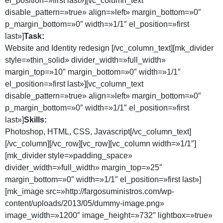
el_position=»first last»][vc_column_text
disable_pattern=»true» align=»left» margin_bottom=»0″
p_margin_bottom=»0″ width=»1/1″ el_position=»first
last»]
Task:
Website and Identity redesign [/vc_column_text][mk_divider
style=»thin_solid» divider_width=»full_width»
margin_top=»10″ margin_bottom=»0″ width=»1/1″
el_position=»first last»][vc_column_text
disable_pattern=»true» align=»left» margin_bottom=»0″
p_margin_bottom=»0″ width=»1/1″ el_position=»first
last»]
Skills:
Photoshop, HTML, CSS, Javascript[/vc_column_text]
[/vc_column][/vc_row][vc_row][vc_column width=»1/1″]
[mk_divider style=»padding_space»
divider_width=»full_width» margin_top=»25″
margin_bottom=»0″ width=»1/1″ el_position=»first last»]
[mk_image src=»http://fargosuministros.com/wp-
content/uploads/2013/05/dummy-image.png»
image_width=»1200″ image_height=»732″ lightbox=»true»