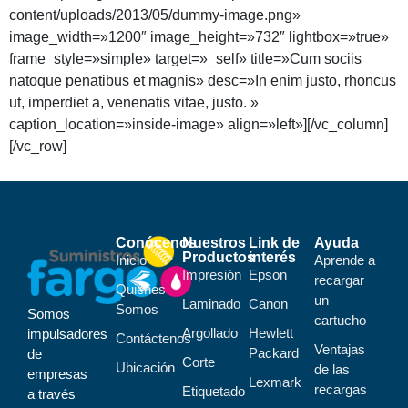
content/uploads/2013/05/dummy-image.png»
image_width=»1200″ image_height=»732″ lightbox=»true»
frame_style=»simple» target=»_self» title=»Cum sociis
natoque penatibus et magnis» desc=»In enim justo, rhoncus
ut, imperdiet a, venenatis vitae, justo. »
caption_location=»inside-image» align=»left»][/vc_column]
[/vc_row]
Conócenos
Nuestros
Link de
Ayuda
Productos
interés
Inicio
Aprende a
Impresión
Epson
recargar
Quiénes
un
Laminado
Canon
Somos
Somos
cartucho
Argollado
Hewlett
impulsadores
Contáctenos
Ventajas
Packard
de
Corte
Ubicación
de las
empresas
Lexmark
recargas
Etiquetado
a través