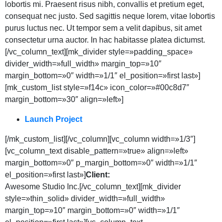
lobortis mi. Praesent risus nibh, convallis et pretium eget,
consequat nec justo. Sed sagittis neque lorem, vitae lobortis
purus luctus nec. Ut tempor sem a velit dapibus, sit amet
consectetur urna auctor. In hac habitasse platea dictumst.
[/vc_column_text][mk_divider style=»padding_space»
divider_width=»full_width» margin_top=»10″
margin_bottom=»0″ width=»1/1″ el_position=»first last»]
[mk_custom_list style=»f14c» icon_color=»#00c8d7″
margin_bottom=»30″ align=»left»]
Launch Project
[/mk_custom_list][/vc_column][vc_column width=»1/3″]
[vc_column_text disable_pattern=»true» align=»left»
margin_bottom=»0″ p_margin_bottom=»0″ width=»1/1″
el_position=»first last»]
Client:
Awesome Studio Inc.[/vc_column_text][mk_divider
style=»thin_solid» divider_width=»full_width»
margin_top=»10″ margin_bottom=»0″ width=»1/1″