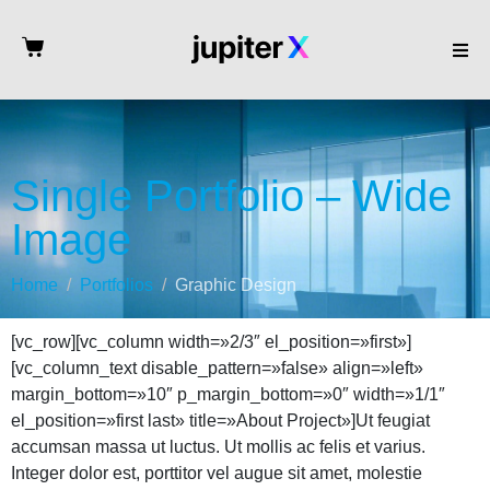
Single Portfolio – Wide
Image
Home
Portfolios
Graphic Design
[vc_row][vc_column width=»2/3″ el_position=»first»]
[vc_column_text disable_pattern=»false» align=»left»
margin_bottom=»10″ p_margin_bottom=»0″ width=»1/1″
el_position=»first last» title=»About Project»]Ut feugiat
accumsan massa ut luctus. Ut mollis ac felis et varius.
Integer dolor est, porttitor vel augue sit amet, molestie