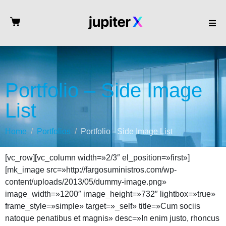
Portfolio – Side Image
List
Home
Portfolios
Portfolio - Side Image List
[vc_row][vc_column width=»2/3″ el_position=»first»]
[mk_image src=»http://fargosuministros.com/wp-
content/uploads/2013/05/dummy-image.png»
image_width=»1200″ image_height=»732″ lightbox=»true»
frame_style=»simple» target=»_self» title=»Cum sociis
natoque penatibus et magnis» desc=»In enim justo, rhoncus