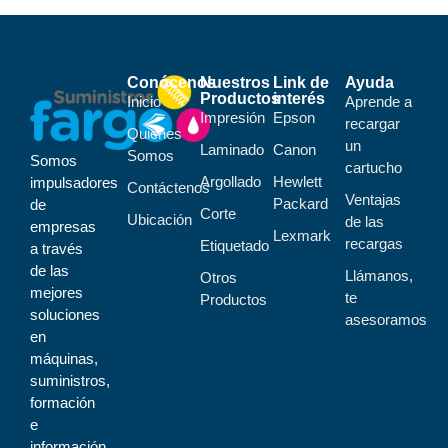
Conócenos
Nuestros
Link de
Ayuda
Productos
interés
Inicio
Aprende a
Impresión
Epson
recargar
Quiénes
un
Laminado
Canon
Somos
Somos
cartucho
Argollado
Hewlett
impulsadores
Contáctenos
Ventajas
Packard
de
Corte
Ubicación
de las
empresas
Lexmark
recargas
Etiquetado
a través
de las
Llámanos,
Otros
mejores
te
Productos
soluciones
asesoramos
en
máquinas,
suministros,
formación
e
información