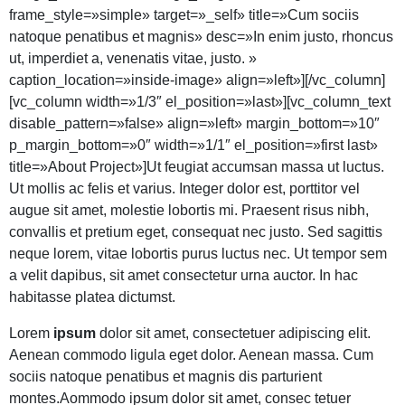
frame_style=»simple» target=»_self» title=»Cum sociis
natoque penatibus et magnis» desc=»In enim justo, rhoncus
ut, imperdiet a, venenatis vitae, justo. »
caption_location=»inside-image» align=»left»][/vc_column]
[vc_column width=»1/3″ el_position=»last»][vc_column_text
disable_pattern=»false» align=»left» margin_bottom=»10″
p_margin_bottom=»0″ width=»1/1″ el_position=»first last»
title=»About Project»]Ut feugiat accumsan massa ut luctus.
Ut mollis ac felis et varius. Integer dolor est, porttitor vel
augue sit amet, molestie lobortis mi. Praesent risus nibh,
convallis et pretium eget, consequat nec justo. Sed sagittis
neque lorem, vitae lobortis purus luctus nec. Ut tempor sem
a velit dapibus, sit amet consectetur urna auctor. In hac
habitasse platea dictumst.
Lorem
ipsum
dolor sit amet, consectetuer adipiscing elit.
Aenean commodo ligula eget dolor. Aenean massa. Cum
sociis natoque penatibus et magnis dis parturient
montes.Aommodo ipsum dolor sit amet, consec tetuer