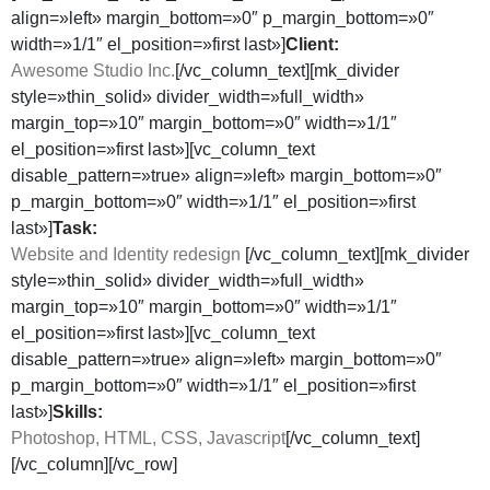
align=»left» margin_bottom=»0″ p_margin_bottom=»0″
width=»1/1″ el_position=»first last»]
Client:
Awesome Studio Inc.
[/vc_column_text][mk_divider
style=»thin_solid» divider_width=»full_width»
margin_top=»10″ margin_bottom=»0″ width=»1/1″
el_position=»first last»][vc_column_text
disable_pattern=»true» align=»left» margin_bottom=»0″
p_margin_bottom=»0″ width=»1/1″ el_position=»first
last»]
Task:
Website and Identity redesign
[/vc_column_text][mk_divider
style=»thin_solid» divider_width=»full_width»
margin_top=»10″ margin_bottom=»0″ width=»1/1″
el_position=»first last»][vc_column_text
disable_pattern=»true» align=»left» margin_bottom=»0″
p_margin_bottom=»0″ width=»1/1″ el_position=»first
last»]
Skills:
Photoshop, HTML, CSS, Javascript
[/vc_column_text]
[/vc_column][/vc_row]