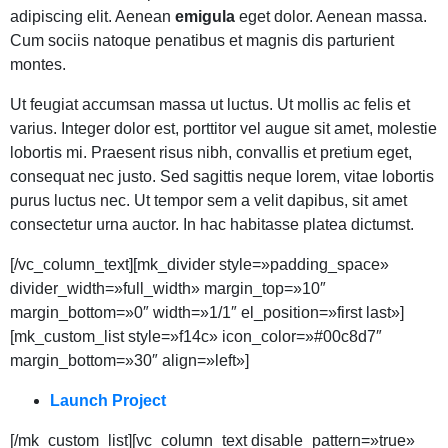
adipiscing elit. Aenean
emigula
eget dolor. Aenean massa.
Cum sociis natoque penatibus et magnis dis parturient
montes.
Ut feugiat accumsan massa ut luctus. Ut mollis ac felis et
varius. Integer dolor est, porttitor vel augue sit amet, molestie
lobortis mi. Praesent risus nibh, convallis et pretium eget,
consequat nec justo. Sed sagittis neque lorem, vitae lobortis
purus luctus nec. Ut tempor sem a velit dapibus, sit amet
consectetur urna auctor. In hac habitasse platea dictumst.
[/vc_column_text][mk_divider style=»padding_space»
divider_width=»full_width» margin_top=»10″
margin_bottom=»0″ width=»1/1″ el_position=»first last»]
[mk_custom_list style=»f14c» icon_color=»#00c8d7″
margin_bottom=»30″ align=»left»]
Launch Project
[/mk_custom_list][vc_column_text disable_pattern=»true»